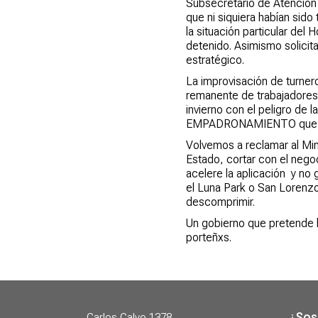
Subsecretario de Atención P
que ni siquiera habían sid
la situación particular de
detenido. Asimismo solicita
estratégico.
La improvisación de turner
remanente de trabajadores s
invierno con el peligro de
EMPADRONAMIENTO que facil
Volvemos a reclamar al Mini
Estado, cortar con el nego
acelere la aplicación y no
el Luna Park o San Lorenz
descomprimir.
Un gobierno que pretende h
porteñxs.
¿Sos
Carlos Calvo 1378