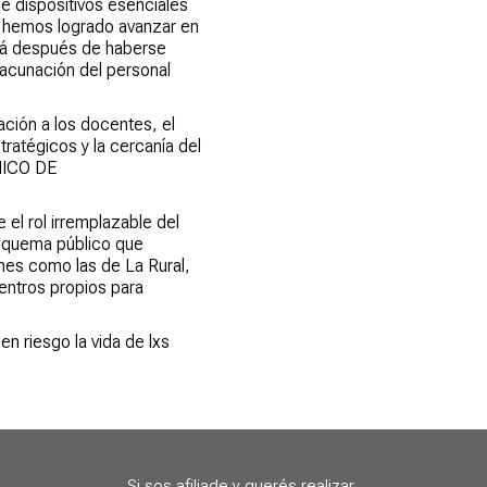
de dispositivos esenciales
o, hemos logrado avanzar en
ará después de haberse
vacunación del personal
ación a los docentes, el
ratégicos y la cercanía del
ÚNICO DE
 el rol irremplazable del
esquema público que
enes como las de La Rural,
entros propios para
n riesgo la vida de lxs
Si sos afiliade y querés realizar