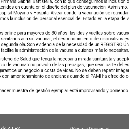
rimaria Gabriel Battistella, con lo que conseguimos la inclusión 
o tenidos en cuenta en el diseño del plan de vacunación. Asimism
l Hospital Moyano y Hospital Alvear donde la vacunación se reanud
mos la inclusión del personal esencial del Estado en la etapa de 
os online para mayores de 80 años, las idas y vueltas sobre vacun
anitarios aun sin vacunar, el desconocimiento de dispositivos est
 la segunda ola. Son evidencia de la necesidad de un REGISTRO 
ite la administración de la vacuna a quienes más lo necesitan.
sterio de Salud que tenga la necesaria mirada sanitarista y acepte
cio de vacunatorio privado de las prepagas, que sean parte del 
 garantice un negocio a costa de vidas. No se deben repetir imág
o con amontonamiento de ancianos cuando el PAMI ha ofrecido c
acer muestra de gestión ejemplar está improvisando y poniendo e
 de ATE?
Género y Diversidad