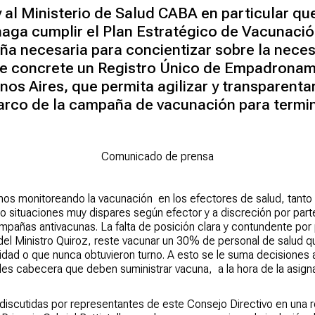
 al Ministerio de Salud CABA en particular q
haga cumplir el Plan Estratégico de Vacunaci
a necesaria para concientizar sobre la nece
se concrete un Registro Único de Empadrona
nos Aires, que permita agilizar y transparenta
arco de la campaña de vacunación para termin
Comunicado de prensa
 monitoreando la vacunación en los efectores de salud, tanto
 situaciones muy dispares según efector y a discreción por parte
ñas antivacunas. La falta de posición clara y contundente por p
 del Ministro Quiroz, reste vacunar un 30% de personal de salud 
idad o que nunca obtuvieron turno. A esto se le suma decisiones a
ales cabecera que deben suministrar vacuna, a la hora de la asign
 discutidas por representantes de este Consejo Directivo en una 