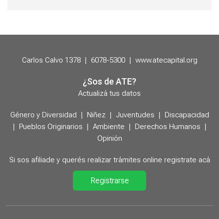
Carlos Calvo 1378
|
6078-5300
|
www.atecapital.org
¿Sos de ATE?
Actualizá tus datos
Género y Diversidad
|
Niñez
|
Juventudes
|
Discapacidad
|
Pueblos Originarios
|
Ambiente
|
Derechos Humanos
|
Opinión
Si sos afiliade y querés realizar trámites online registrate acá
Registrarse