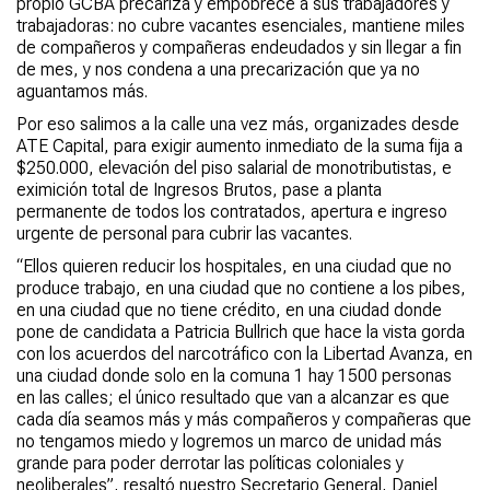
propio GCBA precariza y empobrece a sus trabajadores y
trabajadoras: no cubre vacantes esenciales, mantiene miles
de compañeros y compañeras endeudados y sin llegar a fin
de mes, y nos condena a una precarización que ya no
aguantamos más.
Por eso salimos a la calle una vez más, organizades desde
ATE Capital, para exigir aumento inmediato de la suma fija a
$250.000, elevación del piso salarial de monotributistas, e
eximición total de Ingresos Brutos, pase a planta
permanente de todos los contratados, apertura e ingreso
urgente de personal para cubrir las vacantes.
“Ellos quieren reducir los hospitales, en una ciudad que no
produce trabajo, en una ciudad que no contiene a los pibes,
en una ciudad que no tiene crédito, en una ciudad donde
pone de candidata a Patricia Bullrich que hace la vista gorda
con los acuerdos del narcotráfico con la Libertad Avanza, en
una ciudad donde solo en la comuna 1 hay 1500 personas
en las calles; el único resultado que van a alcanzar es que
cada día seamos más y más compañeros y compañeras que
no tengamos miedo y logremos un marco de unidad más
grande para poder derrotar las políticas coloniales y
neoliberales”, resaltó nuestro Secretario General, Daniel