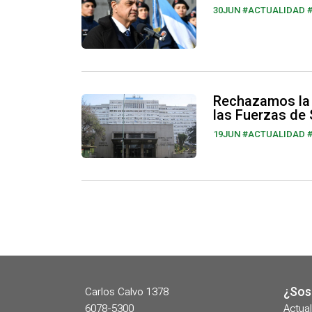
30JUN
#ACTUALIDAD 
Rechazamos la p
las Fuerzas de
19JUN
#ACTUALIDAD 
¿Sos
Carlos Calvo 1378
6078-5300
Actual