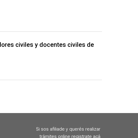
ores civiles y docentes civiles de
Si sos afiliade y querés realizar
trámites online registrate acá