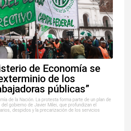
isterio de Economía se
 exterminio de los
rabajadoras públicas”
mía de la Nación. La protesta forma parte de un plan de
e del gobierno de Javier Milei, que profundizan el
arios, despidos y la precarización de los servicios