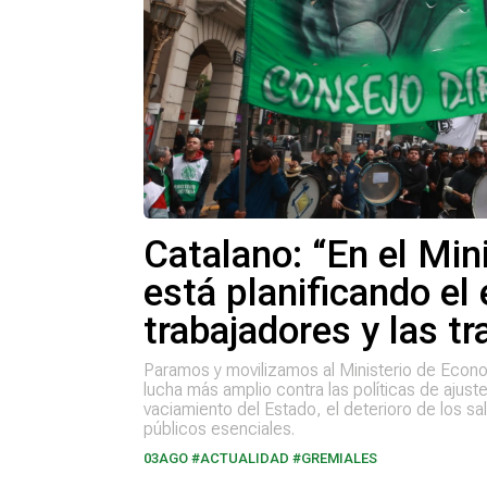
Catalano: “En el Min
está planificando el
trabajadores y las t
Paramos y movilizamos al Ministerio de Econo
lucha más amplio contra las políticas de ajust
vaciamiento del Estado, el deterioro de los sal
públicos esenciales.
03AGO
#ACTUALIDAD #GREMIALES