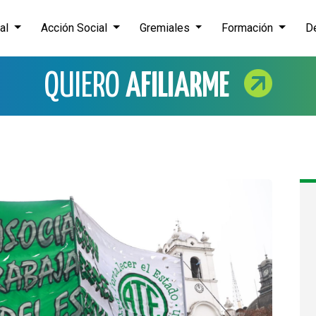
nal
Acción Social
Gremiales
Formación
D
QUIERO
AFILIARME